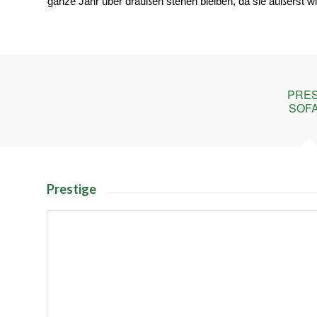
ganze Jahr über draußen stehen bleiben, da sie äußerst wi
PRES
SOFA
Prestige