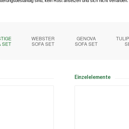
tterungsbeständig sind, kein Rost ansetzen und sich nicht verfärben.
TIGE
WEBSTER
GENOVA
TULI
 SET
SOFA SET
SOFA SET
S
Einzelelemente