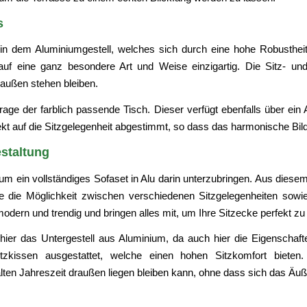
s
e in dem Aluminiumgestell, welches sich durch eine hohe Robusthe
uf eine ganz besondere Art und Weise einzigartig. Die Sitz- und 
außen stehen bleiben.
rage der farblich passende Tisch. Dieser verfügt ebenfalls über ein 
rfekt auf die Sitzgelegenheit abgestimmt, so dass das harmonische Bild 
estaltung
 um ein vollständiges Sofaset in Alu darin unterzubringen. Aus diesem
ie die Möglichkeit zwischen verschiedenen Sitzgelegenheiten sow
dern und trendig und bringen alles mit, um Ihre Sitzecke perfekt z
ier das Untergestell aus Aluminium, da auch hier die Eigenschafte
zkissen ausgestattet, welche einen hohen Sitzkomfort bieten. G
lten Jahreszeit draußen liegen bleiben kann, ohne dass sich das Äuß